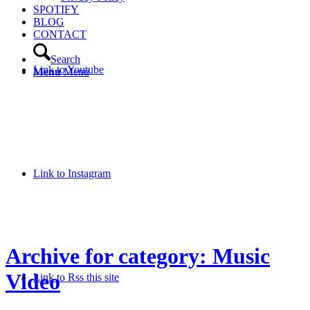
SPOTIFY
BLOG
CONTACT
Search
Link to Youtube
Menu
Menu
Link to Instagram
Archive for category: Music
Video
Link to Rss this site