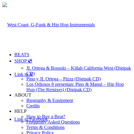
BEATS
SHOP 💿
JL Ortega & Bossolo – Killah California West (Digipak
CD)
Link to X
Pino y JL Ortega – Pizza (Digipak CD)
Los Odiosos 8 presentan: Pino & Manul – Hip Hop
Hup (The Remixes) (Digipak CD)
ABOUT
Biography & Equipment
Credits
HELP
How to Buy a Beat?
Link to Facebook
Frequently Asked Questions
Terms & Conditions
Privacy Policy