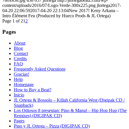
780x438.jpg
438
657
jlortega
http://jlortegabeatz.com/wp-
content/uploads/2016/07/Logo-Verde-300x225.png
jlortega
2017-
04-20 22:06:59
2017-04-20 22:13:04
New 2017! Keny Arkana –
Intro Élément Feu (Produced by Hueco Prods & JL Ortega)
Page 1 of 2
1
2
Pages
About
Blog
Contact
Credits
FAQ
Frequently Asked Questions
Gracias!
Help
Homepage
How to Buy a Beat?
Inicio
JL Ortega & Bossolo – Killah California West (Digipak CD /
Snapback)
Los Odiosos 8 presentan: Pino & Manul – Hip Hop Hup (The
Remixes) (DIGIPAK CD)
Pages
Pino y JL Ortega – Pizza (DIGIPAK CD)