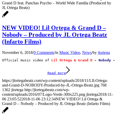
Grand D feat. Panchas Psycho – World Wide Familia (Produced by
JL Ortega Beatz)
NEW VIDEO! Lil Ortega & Grand D –
Nobody – Produced by JL Ortega Beatz
(Infarto Films)
November 6, 2018
/
0 Comments
/
in
Music Video
,
News
/
by
jlortega
Official music video of
 Lil Ortega & Grand D
 - 
Nobody 
-
Read more
https://jlortegabeatz.com/wp-content/uploads/2018/11/LIl-Ortega-
and-Grand-D-NOBODY-Produced-by-JL-Ortega-Beatz.jpg
768
1362
jlortega
http://jlortegabeatz.com/wp-
content/uploads/2016/07/Logo-Verde-300x225.png
jlortega
2018-11-
06 23:05:52
2018-11-06 23:12:34
NEW VIDEO! Lil Ortega &
Grand D – Nobody – Produced by JL Ortega Beatz (Infarto Films)