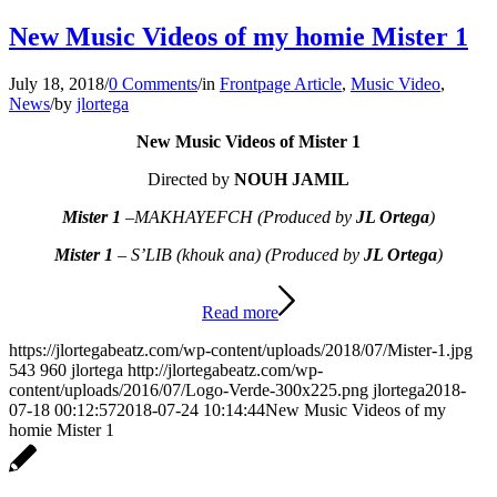
New Music Videos of my homie Mister 1
July 18, 2018
/
0 Comments
/
in
Frontpage Article
,
Music Video
,
News
/
by
jlortega
New Music Videos of Mister 1
Directed by
NOUH JAMIL
Mister 1
–
MAKHAYEFCH
(Produced by
JL Ortega
)
Mister 1
–
S’LIB (khouk ana)
(Produced by
JL Ortega
)
Read more
https://jlortegabeatz.com/wp-content/uploads/2018/07/Mister-1.jpg
543
960
jlortega
http://jlortegabeatz.com/wp-
content/uploads/2016/07/Logo-Verde-300x225.png
jlortega
2018-
07-18 00:12:57
2018-07-24 10:14:44
New Music Videos of my
homie Mister 1