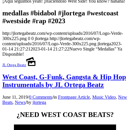
¡Aquí seguimos yeah! ¡Haciéndolo West Side! You know? hahaha!
medallas #bidabol #jlortega #westcoast
#westside #rap #2023
http://jlortegabeatz.com/wp-content/uploads/2016/07/Logo-Verde-
300x225.png
0
0
jlortega
http://jlortegabeatz.com/wp-
content/uploads/2016/07/Logo-Verde-300x225.png
jlortega
2023-
01-14 21:27:21
2023-01-14 21:27:22
Nuevo Single “Medallas” Ya
Disponible!
JL Otega Beatz
West Coast, G-Funk, Gangsta & Hip Hop
Instrumentals by JL Ortega Beatz
June 11, 2019
/
0 Comments
/
in
Frontpage Article
,
Music Video
,
New
Beats
,
News
/
by
jlortega
¿NEED WEST COAST BEATS?