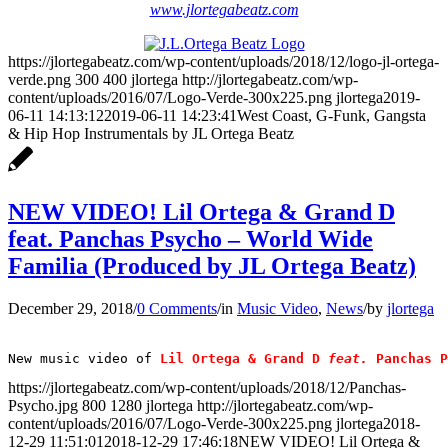
www.jlortegabeatz.com
https://jlortegabeatz.com/wp-content/uploads/2018/12/logo-jl-ortega-
verde.png
300
400
jlortega
http://jlortegabeatz.com/wp-
content/uploads/2016/07/Logo-Verde-300x225.png
jlortega
2019-
06-11 14:13:12
2019-06-11 14:23:41
West Coast, G-Funk, Gangsta
& Hip Hop Instrumentals by JL Ortega Beatz
NEW VIDEO! Lil Ortega & Grand D
feat. Panchas Psycho – World Wide
Familia (Produced by JL Ortega Beatz)
December 29, 2018
/
0 Comments
/
in
Music Video
,
News
/
by
jlortega
New music video of
 Lil Ortega & Grand D
feat. 
Panchas P
https://jlortegabeatz.com/wp-content/uploads/2018/12/Panchas-
Psycho.jpg
800
1280
jlortega
http://jlortegabeatz.com/wp-
content/uploads/2016/07/Logo-Verde-300x225.png
jlortega
2018-
12-29 11:51:01
2018-12-29 17:46:18
NEW VIDEO! Lil Ortega &