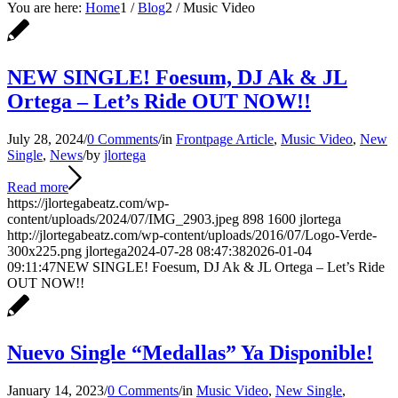
You are here:
Home
1
/
Blog
2
/
Music Video
NEW SINGLE! Foesum, DJ Ak & JL
Ortega – Let’s Ride OUT NOW!!
July 28, 2024
/
0 Comments
/
in
Frontpage Article
,
Music Video
,
New
Single
,
News
/
by
jlortega
Read more
https://jlortegabeatz.com/wp-
content/uploads/2024/07/IMG_2903.jpeg
898
1600
jlortega
http://jlortegabeatz.com/wp-content/uploads/2016/07/Logo-Verde-
300x225.png
jlortega
2024-07-28 08:47:38
2026-01-04
09:11:47
NEW SINGLE! Foesum, DJ Ak & JL Ortega – Let’s Ride
OUT NOW!!
Nuevo Single “Medallas” Ya Disponible!
January 14, 2023
/
0 Comments
/
in
Music Video
,
New Single
,