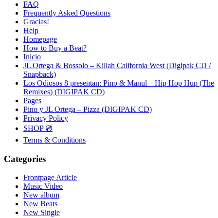
FAQ
Frequently Asked Questions
Gracias!
Help
Homepage
How to Buy a Beat?
Inicio
JL Ortega & Bossolo – Killah California West (Digipak CD /
Snapback)
Los Odiosos 8 presentan: Pino & Manul – Hip Hop Hup (The
Remixes) (DIGIPAK CD)
Pages
Pino y JL Ortega – Pizza (DIGIPAK CD)
Privacy Policy
SHOP 💿
Terms & Conditions
Categories
Frontpage Article
Music Video
New album
New Beats
New Single