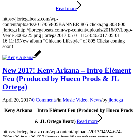
Read more
https://jlortegabeatz.com/wp-
content/uploads/2017/05/805BANNER-805-clicka.jpg
303
800
jlortega
http://jlortegabeatz.com/wp-content/uploads/2016/07/Logo-
Verde-300x225.png
jlortega
2017-05-01 11:23:46
2017-05-01
16:11:19
New album “Chicano Lifestyle” of 805 Clicka coming
soon!
New 2017! Keny Arkana – Intro Élément
Feu (Produced by Hueco Prods & JL
Ortega)
April 20, 2017
/
0 Comments
/
in
Music Video
,
News
/
by
jlortega
Keny Arkana – Intro Élément Feu (Produced by Hueco Prods
& JL Ortega Beatz)
Read more
https://jlortegabeatz.com/wp-content/uploads/2013/04/24-674-