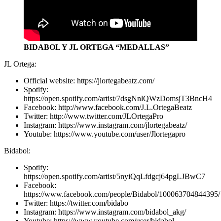
BIDABOL Y JL ORTEGA “MEDALLAS”
JL Ortega:
Official website: https://jlortegabeatz.com/
Spotify:
https://open.spotify.com/artist/7dsgNnlQWzDomsjT3BncH4
Facebook: http://www.facebook.com/J.L.OrtegaBeatz
Twitter: http://www.twitter.com/JLOrtegaPro
Instagram: https://www.instagram.com/jlortegabeatz/
Youtube: https://www.youtube.com/user/Jlortegapro
Bidabol:
Spotify:
https://open.spotify.com/artist/5nyiQqLfdgcj64pgLJBwC7
Facebook:
https://www.facebook.com/people/Bidabol/100063704844395/
Twitter: https://twitter.com/bidabo
Instagram: https://www.instagram.com/bidabol_akg/
Youtube: https://www.youtube.com/user/bidabol