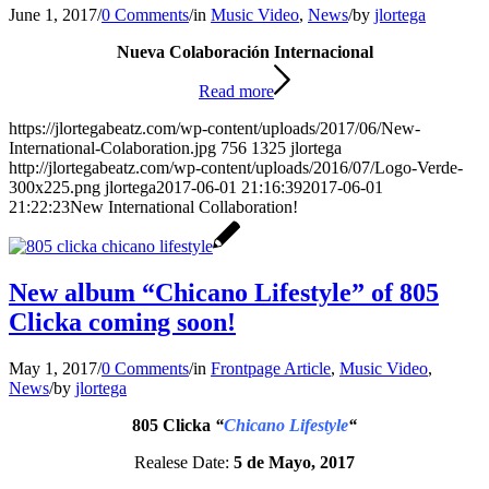
June 1, 2017
/
0 Comments
/
in
Music Video
,
News
/
by
jlortega
Nueva Colaboración
Internacional
Read more
https://jlortegabeatz.com/wp-content/uploads/2017/06/New-
International-Colaboration.jpg
756
1325
jlortega
http://jlortegabeatz.com/wp-content/uploads/2016/07/Logo-Verde-
300x225.png
jlortega
2017-06-01 21:16:39
2017-06-01
21:22:23
New International Collaboration!
New album “Chicano Lifestyle” of 805
Clicka coming soon!
May 1, 2017
/
0 Comments
/
in
Frontpage Article
,
Music Video
,
News
/
by
jlortega
805 Clicka
“
Chicano Lifestyle
“
Realese Date:
5 de Mayo, 2017