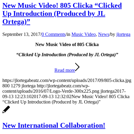
New Music Video! 805 Clicka “Clicked
Up Introduction (Produced by JL
Ortega)”
September 13, 2017
/
0 Comments
/
in
Music Video
,
News
/
by
jlortega
New Music Video of 805 Clicka
“Clicked Up Introduction (Produced by JL Ortega)”
Read more
https://jlortegabeatz.com/wp-content/uploads/2017/09/805-clicka.jpg
800
1279
jlortega
http://jlortegabeatz.com/wp-
content/uploads/2016/07/Logo-Verde-300x225.png
jlortega
2017-
09-13 12:23:10
2017-09-13 12:32:02
New Music Video! 805 Clicka
“Clicked Up Introduction (Produced by JL Ortega)”
New International Collaboration!