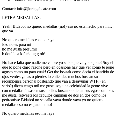
Contact: info@jlortegabeatz.com
LETRA MEDALLAS:
Yeah! Bidabol no quiero medallas (no!) eso no está hecho para mi…
que va…
No quiero medallas eso me raya
Eso no es para mi
no me gusta presumir
b double a k fucking g oh!
No hace falta que nadie me valore yo se lo que valgo cojone! Soy el
que lo pone claro razone pero en ocasione hay que ver como te pone
agusto como un pato cuak! Get the bo-zak como decía el bandido de
ojos verdes ganas o pierdes lo entiendes muchos buscan su
recompensa personal posteando que van a desayunar WTF! (en
serio?) dicen tengo mil me gusta soy una celebridad la gente vive
con medallas falsas en sus cuellos buscando llenar sus egos con likes
me gusta, retweets los capullos caminan de dos en dos como los
petit-suisse Bidabol no se calla vaya donde vaya yo no quiero
medallas eso no es para mi no!
No quiero medallas eso me raya